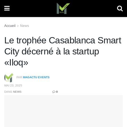
Accueil
News
Le trophée Casablanca Smart
City décerné à la startup
«Iloq»
PAR
MAGACTU EVENTS
MAI 23, 2025
DANS
NEWS
0