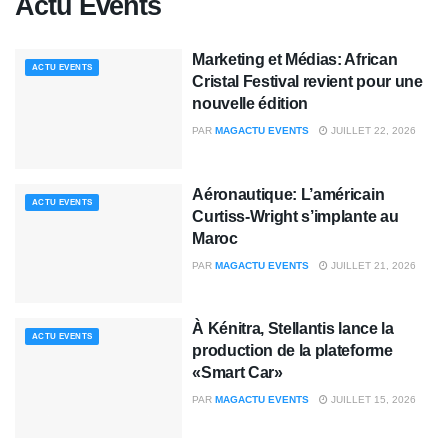
Actu Events
Marketing et Médias: African
ACTU EVENTS
Cristal Festival revient pour une
nouvelle édition
PAR
MAGACTU EVENTS
JUILLET 22, 2026
Aéronautique: L’américain
ACTU EVENTS
Curtiss-Wright s’implante au
Maroc
PAR
MAGACTU EVENTS
JUILLET 21, 2026
À Kénitra, Stellantis lance la
ACTU EVENTS
production de la plateforme
«Smart Car»
PAR
MAGACTU EVENTS
JUILLET 15, 2026