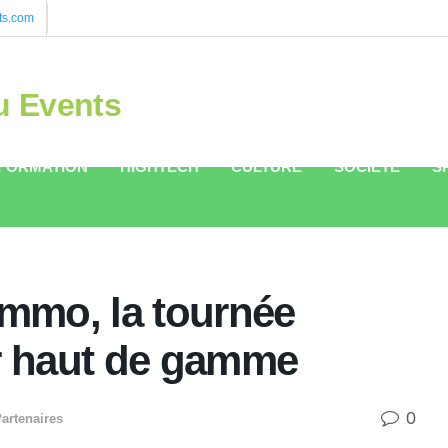
ts.com
u Events
FORMATION
HIGHTECH
CULTURE
SOCIÉTÉ
S
mmo, la tournée
er haut de gamme
0
artenaires