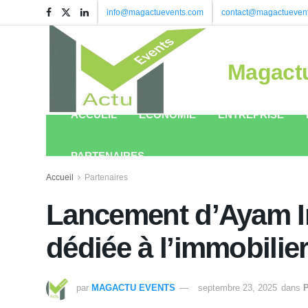
info@magactuevents.com
contact@magactueven
Magact
ACCUEIL
ÉCONOMIE
ENTREPRISE
PARTENAIRES
Accueil
Partenaires
Lancement d’Ayam I
dédiée à l’immobili
par
MAGACTU EVENTS
septembre 23, 2025
dans
P