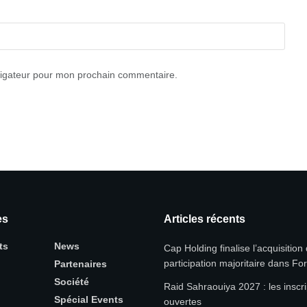
vigateur pour mon prochain commentaire.
es
Articles récents
ts
News
Cap Holding finalise l’acquisition
participation majoritaire dans Fo
Partenaires
Société
Raid Sahraouiya 2027 : les inscri
Spécial Events
ouvertes