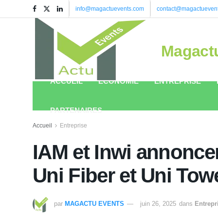
info@magactuevents.com
contact@magactueven
Magact
ACCUEIL
ÉCONOMIE
ENTREPRISE
PARTENAIRES
Accueil
Entreprise
IAM et Inwi annoncen
Uni Fiber et Uni Tow
par
MAGACTU EVENTS
juin 26, 2025
dans
Entrepr