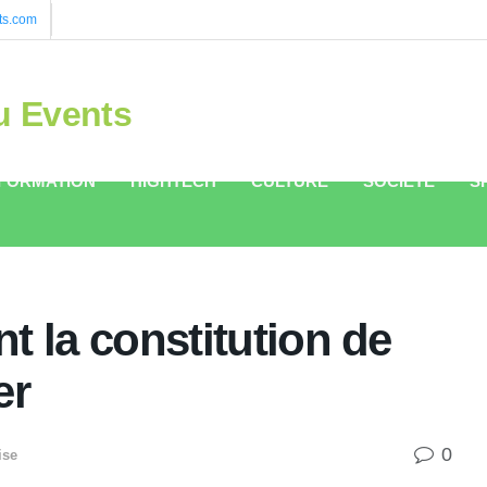
ts.com
u Events
FORMATION
HIGHTECH
CULTURE
SOCIÉTÉ
S
t la constitution de
er
0
ise