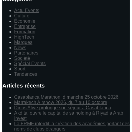
Actu Events
Culture
Économie
Entreprise
Formation
HighTech
Marques
News
Partenaires
Société
Spécial Events
Sport
Tendances
Articles récents
Casablanca Marathon, dimanche 25 octobre 2026
Marrakech Airshow 2026, du 7 au 10 octobre
Dinos Alive prolonge son séjour à Casablanca
Akdital ouvre le capital de sa holding à Riyad à Arab
Invest
La FRMF interdit la création des académies portant des
noms de clubs étrangers