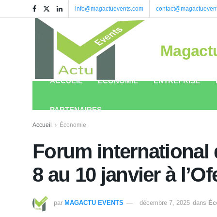
info@magactuevents.com
contact@magactueven
Magact
ACCUEIL
ÉCONOMIE
ENTREPRISE
PARTENAIRES
Accueil
Économie
Forum international 
8 au 10 janvier à l’Of
par
MAGACTU EVENTS
décembre 7, 2025
dans
Éc