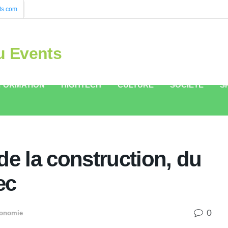
ts.com
u Events
FORMATION
HIGHTECH
CULTURE
SOCIÉTÉ
S
de la construction, du
ec
0
onomie