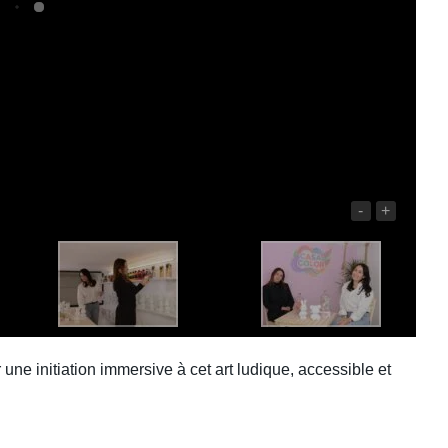
-
+
ir une initiation immersive à cet art ludique, accessible et