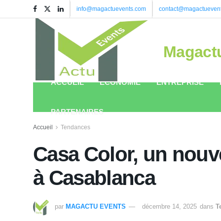
info@magactuevents.com
contact@magactueven
Magact
ACCUEIL
ÉCONOMIE
ENTREPRISE
PARTENAIRES
Accueil
Tendances
Casa Color, un nouve
à Casablanca
par
MAGACTU EVENTS
décembre 14, 2025
dans
T