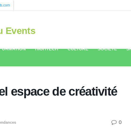
ts.com
u Events
FORMATION
HIGHTECH
CULTURE
SOCIÉTÉ
S
l espace de créativité
0
endances