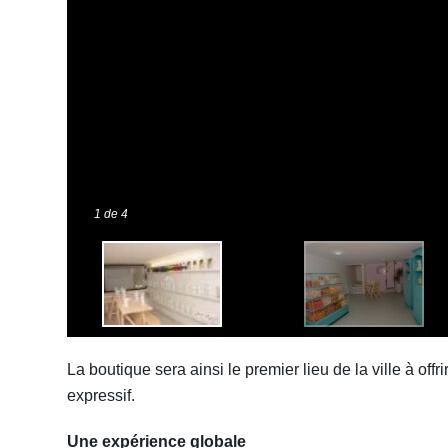
1
de 4
La boutique sera ainsi le premier lieu de la ville à offr
expressif.
Une expérience globale