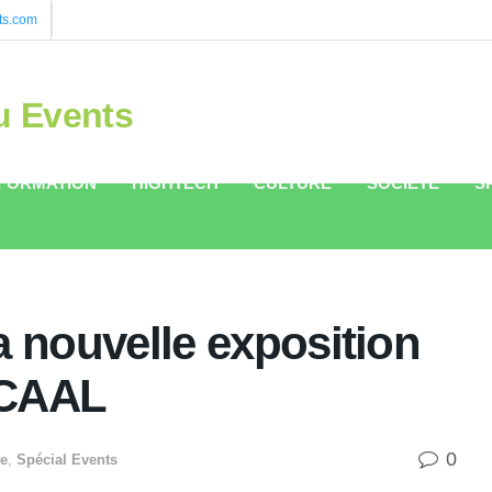
ts.com
u Events
FORMATION
HIGHTECH
CULTURE
SOCIÉTÉ
S
a nouvelle exposition
ACAAL
0
re
,
Spécial Events