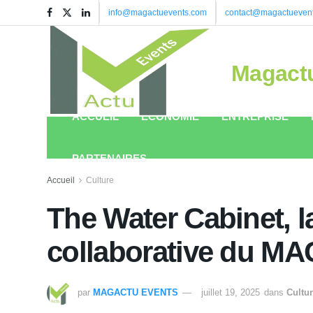
info@magactuevents.com
contact@magactueven
Magact
ACCUEIL
ÉCONOMIE
ENTREPRISE
PARTENAIRES
Accueil
Culture
The Water Cabinet, l
collaborative du M
par
MAGACTU EVENTS
juillet 19, 2025
dans
Cultu