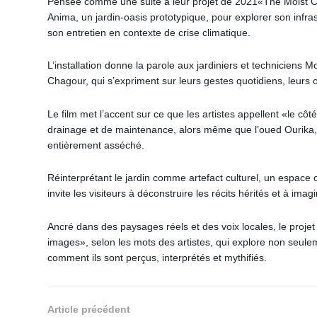
Pensée comme une suite à leur projet de 2021«The Moist Cab
Anima, un jardin-oasis prototypique, pour explorer son infrast
son entretien en contexte de crise climatique.
L’installation donne la parole aux jardiniers et techniciens M
Chagour, qui s’expriment sur leurs gestes quotidiens, leurs ou
Le film met l’accent sur ce que les artistes appellent «le cô
drainage et de maintenance, alors même que l’oued Ourika, h
entièrement asséché.
Réinterprétant le jardin comme artefact culturel, un espace 
invite les visiteurs à déconstruire les récits hérités et à ima
Ancré dans des paysages réels et des voix locales, le proj
images», selon les mots des artistes, qui explore non seulem
comment ils sont perçus, interprétés et mythifiés.
Article précédent