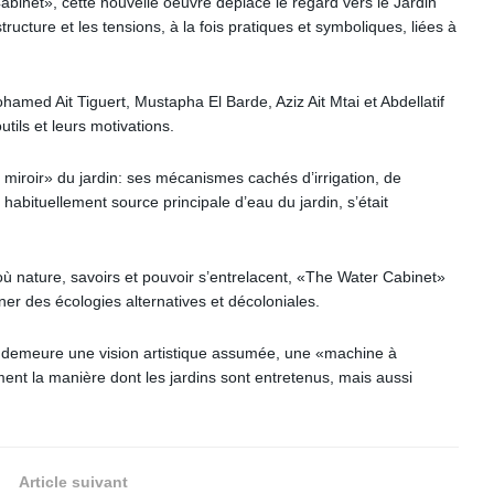
inet», cette nouvelle oeuvre déplace le regard vers le Jardin
ructure et les tensions, à la fois pratiques et symboliques, liées à
ohamed Ait Tiguert, Mustapha El Barde, Aziz Ait Mtai et Abdellatif
tils et leurs motivations.
té miroir» du jardin: ses mécanismes cachés d’irrigation, de
abituellement source principale d’eau du jardin, s’était
où nature, savoirs et pouvoir s’entrelacent, «The Water Cabinet»
giner des écologies alternatives et décoloniales.
et demeure une vision artistique assumée, une «machine à
ent la manière dont les jardins sont entretenus, mais aussi
Article suivant