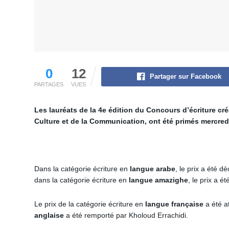
0
12
Partager sur Facebook
PARTAGES
VUES
Les lauréats de la 4e édition du Concours d’écriture cré
Culture et de la Communication, ont été primés mercred
Dans la catégorie écriture en
langue arabe
, le prix a été
dans la catégorie écriture en
langue amazighe
, le prix a 
Le prix de la catégorie écriture en
langue française
a été at
anglaise
a été remporté par Kholoud Errachidi.