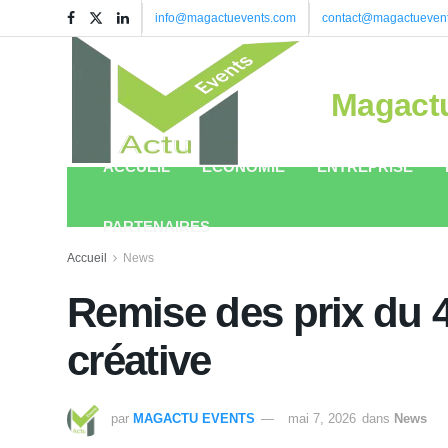
info@magactuevents.com
contact@magactueven
Magact
ACCUEIL
ÉCONOMIE
ENTREPRISE
PARTENAIRES
Accueil
News
Remise des prix du 
créative
par
MAGACTU EVENTS
mai 7, 2026
dans
News