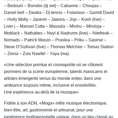
– Bedouin – Bonobo (dj set) – Cabanne – Choujaa –
Daniel bell – Deatra – Dj tennis – Folamour – Garrett David
– Holly Molly – Janeret – Jawora – Jnjs – Kosh (live) –
Liver j – Manuel Cotta – Massala – Miishu – Miroloja –
Moblack – Nathabes – Neyl & Nadrums (live) – Nitefreak –
Nomads – Patrick Mason – Praslea – Priku – Saoirse –
Steve O’Sullivan (live) – Thomas Melchior – Tomas Station
– Zeina – Zulu Nawfel – Yaya (ma).
«Une sélection pointue et cosmopolite où se côtoient
pionniers de la scène européenne, talents marocains et
artistes émergents venus du monde entier, dans une
ambiance toujours intime, inclusive et ensoleillée.
Une expérience au-delà de la musique»
Fidèle à son ADN, «Moga» mêle musique électronique,
bien-être, art, gastronomie et artisanat, pour une
expérience multisensorielle unique, dans un lieu classé au