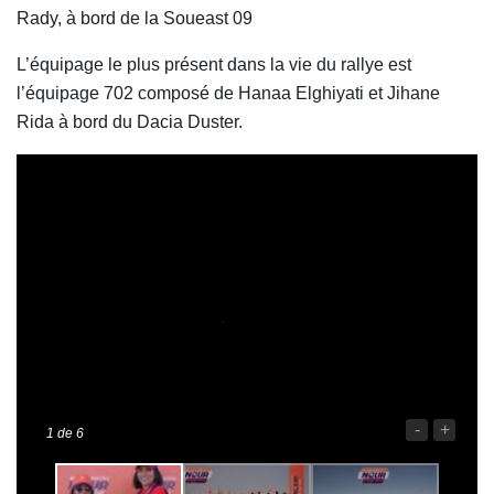
Rady, à bord de la Soueast 09
L’équipage le plus présent dans la vie du rallye est
l’équipage 702 composé de Hanaa Elghiyati et Jihane
Rida à bord du Dacia Duster.
-
+
1
de 6