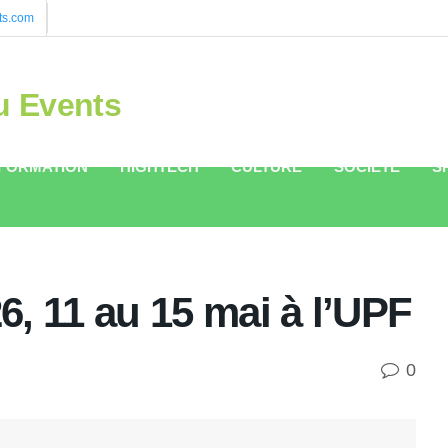
ts.com
u Events
FORMATION
HIGHTECH
CULTURE
SOCIÉTÉ
S
, 11 au 15 mai à l’UPF
0