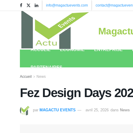
info@magactuevents.com
contact@magactueven
Magact
ACCUEIL
ÉCONOMIE
ENTREPRISE
PARTENAIRES
Accueil
News
Fez Design Days 2026
par
MAGACTU EVENTS
avril 25, 2026
dans
News