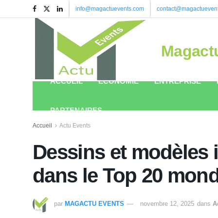
info@magactuevents.com
contact@magactueven
Magact
ACCUEIL
ÉCONOMIE
ENTREPRISE
PARTENAIRES
Accueil
Actu Events
Dessins et modèles i
dans le Top 20 mond
par
MAGACTU EVENTS
novembre 12, 2025
dans
A