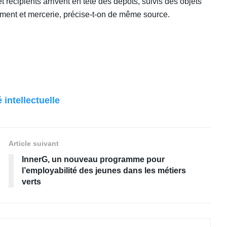
t récipients arrivent en tête des dépôts, suivis des objets
lement et mercerie, précise-t-on de même source.
intellectuelle
Article suivant
InnerG, un nouveau programme pour
l’employabilité des jeunes dans les métiers
verts