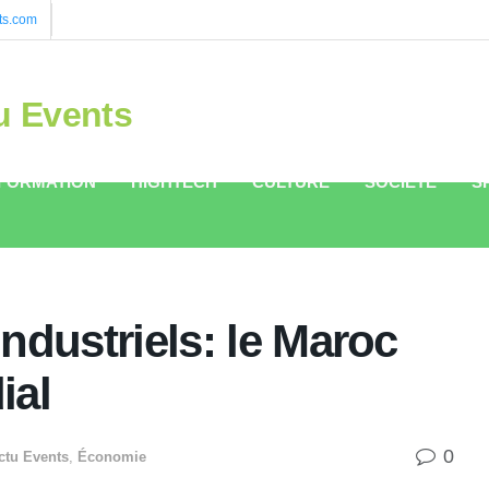
ts.com
u Events
FORMATION
HIGHTECH
CULTURE
SOCIÉTÉ
S
ndustriels: le Maroc
ial
0
ctu Events
,
Économie