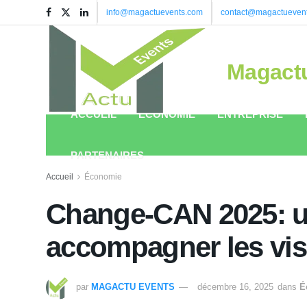
info@magactuevents.com
contact@magactueven
Magact
ACCUEIL
ÉCONOMIE
ENTREPRISE
PARTENAIRES
Accueil
Économie
Change-CAN 2025: un
accompagner les vis
par
MAGACTU EVENTS
décembre 16, 2025
dans
É