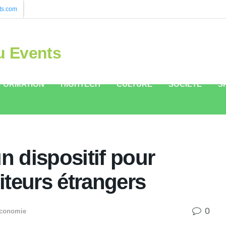
ts.com
u Events
FORMATION
HIGHTECH
CULTURE
SOCIÉTÉ
S
 dispositif pour
iteurs étrangers
0
conomie