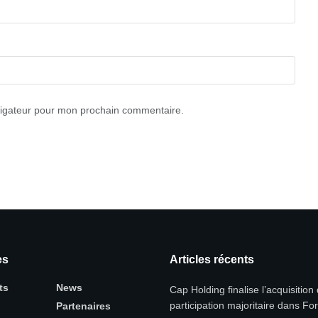
vigateur pour mon prochain commentaire.
es
Articles récents
ts
News
Cap Holding finalise l’acquisition
participation majoritaire dans Fo
Partenaires