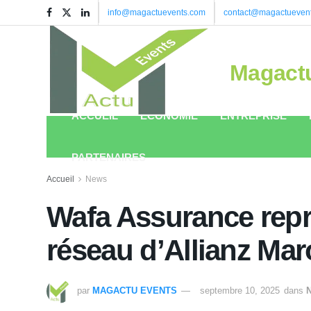
info@magactuevents.com
contact@magactueven
Magact
ACCUEIL
ÉCONOMIE
ENTREPRISE
PARTENAIRES
Accueil
News
Wafa Assurance repr
réseau d’Allianz Mar
par
MAGACTU EVENTS
septembre 10, 2025
dans