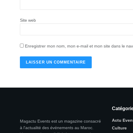
Site web
Enregistrer mon nom, mon e-mail et mon site dans le na
Catégori
Actu Even
Magactu Events est un magazine consacré
à l'actualité des événements au Maroc.
Culture