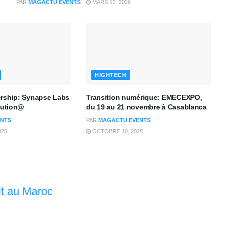
PAR
MAGACTU EVENTS
MARS 12, 2026
HIGHTECH
ership: Synapse Labs
Transition numérique: EMECEXPO,
olution@
du 19 au 21 novembre à Casablanca
NTS
PAR
MAGACTU EVENTS
025
OCTOBRE 10, 2025
it au Maroc