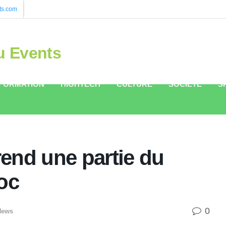
ts.com
u Events
FORMATION
HIGHTECH
CULTURE
SOCIÉTÉ
S
end une partie du
oc
0
News