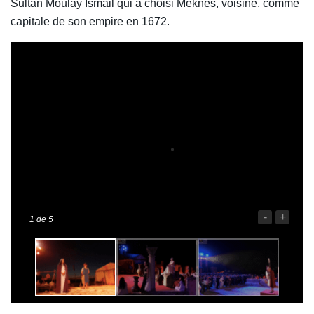
Sultan Moulay Ismail qui a choisi Meknès, voisine, comme
capitale de son empire en 1672.
-
+
1
de 5