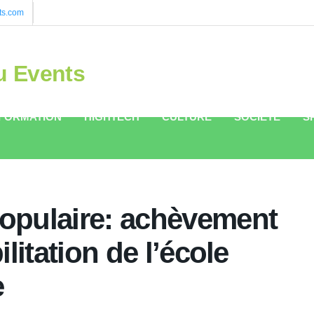
ts.com
u Events
FORMATION
HIGHTECH
CULTURE
SOCIÉTÉ
S
opulaire: achèvement
litation de l’école
e