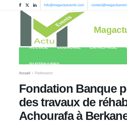
info@magactuevents.com
contact@magactueven
Magact
ACCUEIL
ÉCONOMIE
ENTREPRISE
PARTENAIRES
Accueil
Partenaires
Fondation Banque p
des travaux de réhabi
Achourafa à Berkan