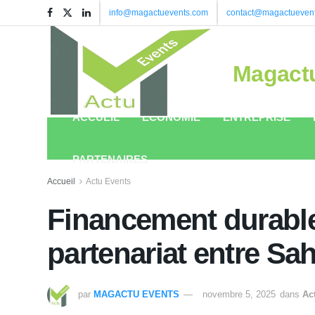
info@magactuevents.com
contact@magactueven
Magact
ACCUEIL
ÉCONOMIE
ENTREPRISE
PARTENAIRES
Accueil
Actu Events
Financement durable
partenariat entre Sa
par
MAGACTU EVENTS
novembre 5, 2025
dans
Ac