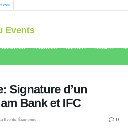
ts.com
u Events
FORMATION
HIGHTECH
CULTURE
SOCIÉTÉ
S
: Signature d’un
ham Bank et IFC
0
tu Events
,
Économie