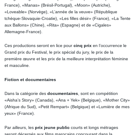
France), «Manas» (Brésil-Portugal), «Moon» (Autriche),
«Loveable» (Norvège), «L’année de la veuve» (République
tchèque-Slovaquie-Croatie), «Les filles désir» (France), «La Tente
aux Ballons» (Chine), «Rita» (Espagne) et de «Cigales»
Allemagne-France).
Ces productions seront en lice pour
cinq prix
en l’occurrence le
Grand prix du Festival, le prix spécial du jury, le prix de la
première œuvre et les prix de la meilleure interprétation féminine
et masculine.
Fiction et documentaires
Dans la catégorie des
documentaires
, sont en compétition
«Aisha’s Story» (Canada), «Ana + Yek» (Belgique), «Mother City»
(Afrique du Sud), «Petit Rempart» (Belgique) et «Lumière de mes
yeux» (France).
Par ailleurs, les
prix jeune public
courts et longs métrages
seront décernés aux films marocains concourant dans la