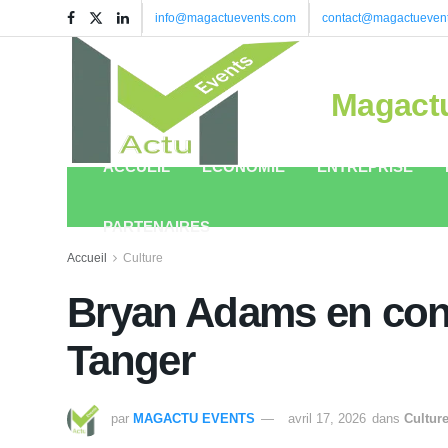
info@magactuevents.com
contact@magactueven
Magact
ACCUEIL
ÉCONOMIE
ENTREPRISE
PARTENAIRES
Accueil
Culture
Bryan Adams en conc
Tanger
par
MAGACTU EVENTS
avril 17, 2026
dans
Cultur