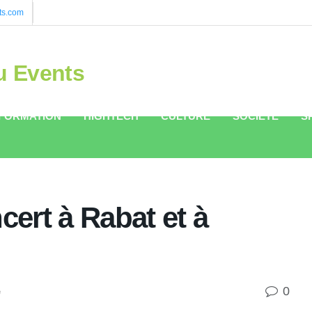
ts.com
u Events
FORMATION
HIGHTECH
CULTURE
SOCIÉTÉ
S
ert à Rabat et à
0
e