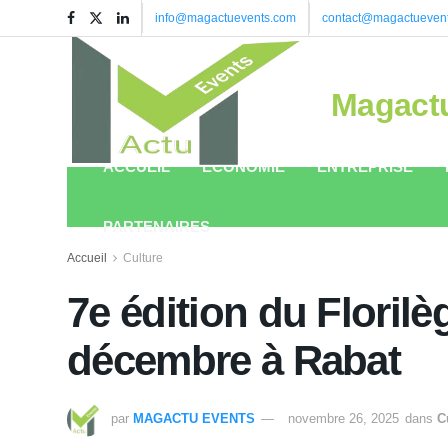
info@magactuevents.com
contact@magactueven
Magact
ACCUEIL
ÉCONOMIE
ENTREPRISE
PARTENAIRES
Accueil
Culture
7e édition du Florilè
décembre à Rabat
par
MAGACTU EVENTS
novembre 26, 2025
dans
C