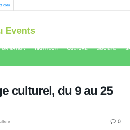
ts.com
u Events
FORMATION
HIGHTECH
CULTURE
SOCIÉTÉ
S
ge culturel, du 9 au 25
0
ulture