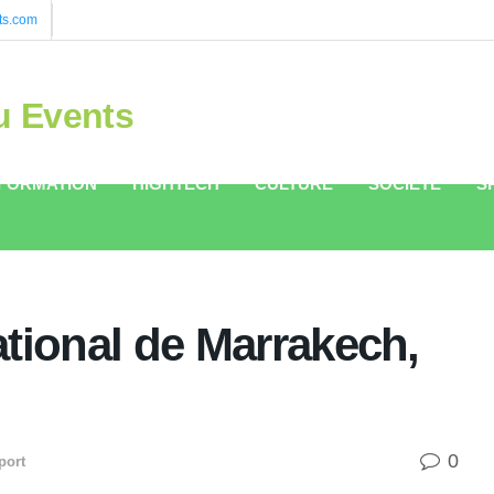
ts.com
u Events
FORMATION
HIGHTECH
CULTURE
SOCIÉTÉ
S
tional de Marrakech,
0
port