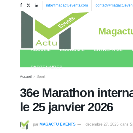
info@magactuevents.com
contact@magactueven
Magact
ACCUEIL
ÉCONOMIE
ENTREPRISE
PARTENAIRES
Accueil
Sport
36e Marathon interna
le 25 janvier 2026
par
MAGACTU EVENTS
décembre 27, 2025
dans
S