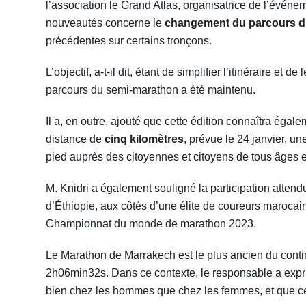
l’association le Grand Atlas, organisatrice de l’évén
nouveautés concerne le
changement du parcours d
précédentes sur certains tronçons.
L’objectif, a-t-il dit, étant de simplifier l’itinéraire et 
parcours du semi-marathon a été maintenu.
Il a, en outre, ajouté que cette édition connaîtra égal
distance de
cinq kilomètres
, prévue le 24 janvier, un
pied auprès des citoyennes et citoyens de tous âges e
M. Knidri a également souligné la participation atte
d’Éthiopie, aux côtés d’une élite de coureurs maroca
Championnat du monde de marathon 2023.
Le Marathon de Marrakech est le plus ancien du contin
2h06min32s. Dans ce contexte, le responsable a exprim
bien chez les hommes que chez les femmes, et que cett